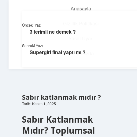
Anasayfa
menüyü
aç
Gizlilik Politikası
Önceki Yazı
3 terimli ne demek ?
Enerji Dolu Fikirler
Yasal Uyarı
Sonraki Yazı
Hayatına güç katan neşeli öneriler!
Supergirl final yaptı mı ?
Hakkımızda
Sabır katlanmak mıdır ?
Tarih: Kasım 1, 2025
Sabır Katlanmak
Mıdır? Toplumsal