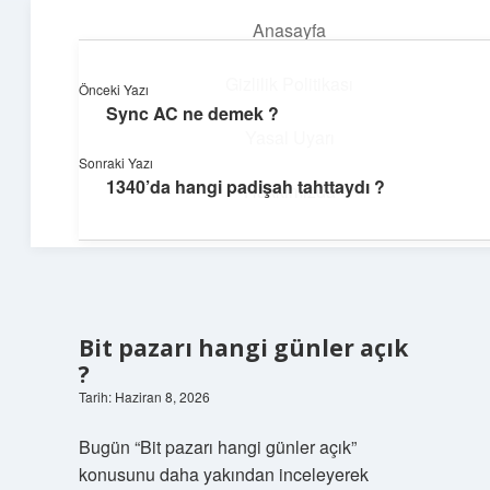
Anasayfa
menüyü
aç
Gizlilik Politikası
Önceki Yazı
Sync AC ne demek ?
Enerji Dolu Fikirler
Yasal Uyarı
Sonraki Yazı
Hayatına güç katan neşeli öneriler!
1340’da hangi padişah tahttaydı ?
Hakkımızda
Bit pazarı hangi günler açık
?
Tarih: Haziran 8, 2026
Bugün “Bit pazarı hangi günler açık”
konusunu daha yakından inceleyerek