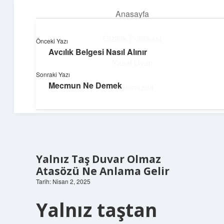
Anasayfa
menüyü
aç
Gizlilik Politikası
Önceki Yazı
Avcılık Belgesi Nasıl Alınır
Enerji Dolu Fikirler
Yasal Uyarı
Sonraki Yazı
Hayatına güç katan neşeli öneriler!
Mecmun Ne Demek
Hakkımızda
Yalnız Taş Duvar Olmaz
Atasözü Ne Anlama Gelir
Tarih: Nisan 2, 2025
Yalnız taştan