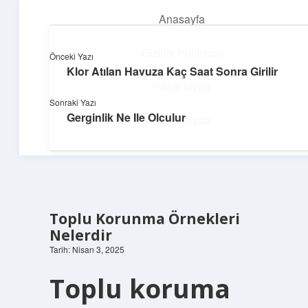
Anasayfa
menüyü
aç
Gizlilik Politikası
Önceki Yazı
Klor Atılan Havuza Kaç Saat Sonra Girilir
Enerji Dolu Fikirler
Yasal Uyarı
Sonraki Yazı
Hayatına güç katan neşeli öneriler!
Gerginlik Ne Ile Olculur
Hakkımızda
Toplu Korunma Örnekleri
Nelerdir
Tarih: Nisan 3, 2025
Toplu koruma