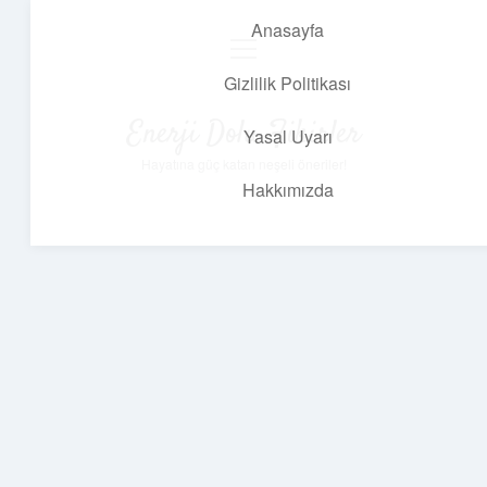
Anasayfa
menüyü
aç
Gizlilik Politikası
Enerji Dolu Fikirler
Yasal Uyarı
Hayatına güç katan neşeli öneriler!
Hakkımızda