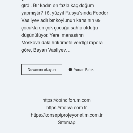
girdi. Bir kadın en fazla kaç doğum
yapmıştır? 18. yüzyıl Rusya’sında Feodor
Vasilyev adlı bir köylünün karısının 69
çocukla en çok çocuğa sahip olduğu
düşünülüyor. Yerel manastırın
Moskova’daki hükümete verdiği rapora
göre, Bayan Vasilyev…
Dünyada
Devamını okuyun
Yorum Bırak
Bir
Kadın
En
Fazla
Kaç
https://coinciforum.com
Doğum
https://moiva.com.tr
Yapmıştır
https://konseptprojeyonetim.com.tr
Sitemap