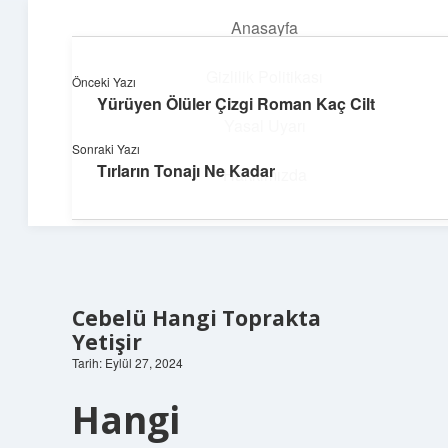
Anasayfa
menüyü
aç
Gizlilik Politikası
Önceki Yazı
Yürüyen Ölüler Çizgi Roman Kaç Cilt
Enerji Dolu Fikirler
Yasal Uyarı
Sonraki Yazı
Hayatına güç katan neşeli öneriler!
Tırların Tonajı Ne Kadar
Hakkımızda
Cebelü Hangi Toprakta
Yetişir
Tarih: Eylül 27, 2024
Hangi