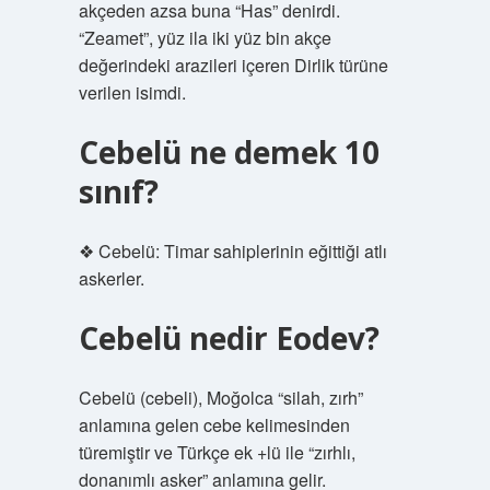
akçeden azsa buna “Has” denirdi.
“Zeamet”, yüz ila iki yüz bin akçe
değerindeki arazileri içeren Dirlik türüne
verilen isimdi.
Cebelü ne demek 10
sınıf?
❖ Cebelü: Timar sahiplerinin eğittiği atlı
askerler.
Cebelü nedir Eodev?
Cebelü (cebeli), Moğolca “silah, zırh”
anlamına gelen cebe kelimesinden
türemiştir ve Türkçe ek +lü ile “zırhlı,
donanımlı asker” anlamına gelir.