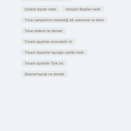
Ocaklık toprak nedir
Osmanlı Beşliler nedir
Tımar sahiplerinin beslediği atlı askerlere ne denir
Tımar sistemi ne demek
Tımarlı sipahiler evlenebilir mi
Tımarlı Sipahiler toprağın sahibi midir
Tımarlı sipahiler Türk mü
Zeamet toprak ne demek