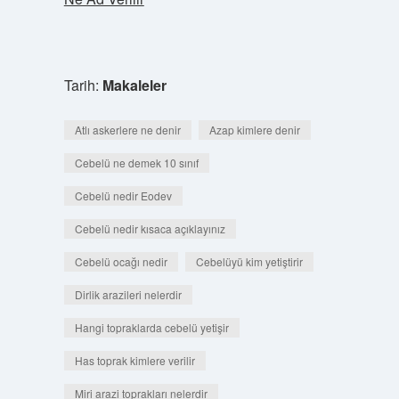
Tarih:
Makaleler
Atlı askerlere ne denir
Azap kimlere denir
Cebelü ne demek 10 sınıf
Cebelü nedir Eodev
Cebelü nedir kısaca açıklayınız
Cebelü ocağı nedir
Cebelüyü kim yetiştirir
Dirlik arazileri nelerdir
Hangi topraklarda cebelü yetişir
Has toprak kimlere verilir
Miri arazi toprakları nelerdir