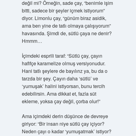
değil mi? Örneğin, sade çay, “benimle işim
bitti, sadece bir şeyler içmek istiyorum”
diyor. Limonlu çay, “günüm biraz asidik,
ama ben yine de tatlı olmaya çalışıyorum”
havasında. Şimdi de, sütlü çaya ne denir?
Hmmm…
İçimdeki esprili taraf: “Sütlü çay, çayın
hafifçe karamelize olmuş versiyonudur.
Hani tatlı şeylere de bayılırız ya, bu da o
tarzda bir şey. Çayın daha ‘sütlü’ ve
‘yumuşak’ halini istiyorsan, bunu tercih
edebilirsin. Ama dikkat et, fazla süt
ekleme, yoksa çay değil, çorba olur!”
Ama içimdeki derin düşünce de devreye
giriyor: “Bir insan niye sütlü çay içiyor?
Neden çayı o kadar ‘yumuşatmak’ istiyor?