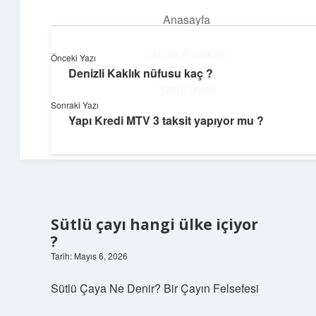
Anasayfa
menüyü
aç
Gizlilik Politikası
Önceki Yazı
Denizli Kaklık nüfusu kaç ?
Enerji Dolu Fikirler
Yasal Uyarı
Sonraki Yazı
Hayatına güç katan neşeli öneriler!
Yapı Kredi MTV 3 taksit yapıyor mu ?
Hakkımızda
Sütlü çayı hangi ülke içiyor
?
Tarih: Mayıs 6, 2026
Sütlü Çaya Ne Denir? Bir Çayın Felsefesi