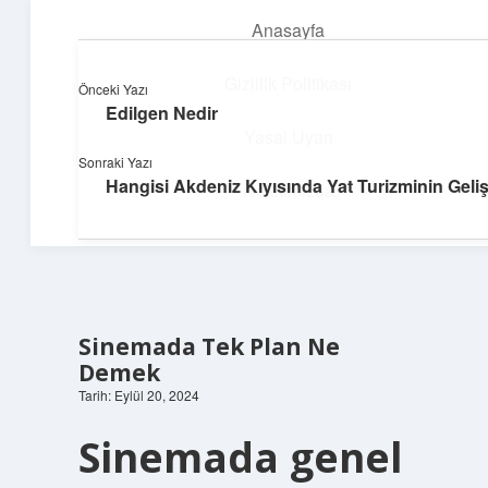
Anasayfa
menüyü
aç
Gizlilik Politikası
Önceki Yazı
Edilgen Nedir
Enerji Dolu Fikirler
Yasal Uyarı
Sonraki Yazı
Hayatına güç katan neşeli öneriler!
Hangisi Akdeniz Kıyısında Yat Turizminin Geliş
Hakkımızda
Sinemada Tek Plan Ne
Demek
Tarih: Eylül 20, 2024
Sinemada genel