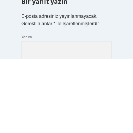
Bir yanıt yazın
E-posta adresiniz yayınlanmayacak.
Gerekli alanlar
*
ile işaretlenmişlerdir
Yorum
Scrol
to
the
top
İsim*
E-Posta*