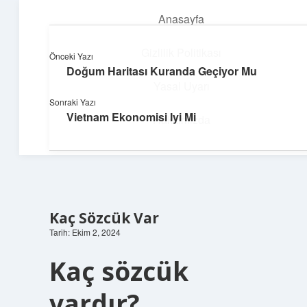
Anasayfa
menüyü
aç
Gizlilik Politikası
Önceki Yazı
Doğum Haritası Kuranda Geçiyor Mu
Enerji Dolu Fikirler
Yasal Uyarı
Sonraki Yazı
Hayatına güç katan neşeli öneriler!
Vietnam Ekonomisi Iyi Mi
Hakkımızda
Kaç Sözcük Var
Tarih: Ekim 2, 2024
Kaç sözcük
vardır?