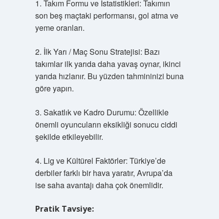
1. Takım Formu ve İstatistikleri: Takımın
son beş maçtaki performansı, gol atma ve
yeme oranları.
2. İlk Yarı / Maç Sonu Stratejisi: Bazı
takımlar ilk yarıda daha yavaş oynar, ikinci
yarıda hızlanır. Bu yüzden tahmininizi buna
göre yapın.
3. Sakatlık ve Kadro Durumu: Özellikle
önemli oyuncuların eksikliği sonucu ciddi
şekilde etkileyebilir.
4. Lig ve Kültürel Faktörler: Türkiye’de
derbiler farklı bir hava yaratır, Avrupa’da
ise saha avantajı daha çok önemlidir.
Pratik Tavsiye: