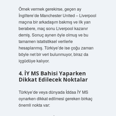
Örnek vermek gerekirse, geçen ay
İngiltere’de Manchester United – Liverpool
maçına bir arkadaşım bakmış ve ilk yarı
berabere, maç sonu Liverpool kazanır
demiş. Sonuç aynen öyle olmuş ve bu
tamamen istatistiksel verilerle
hesaplanmış. Türkiye’de ise çoğu zaman
böyle net bir veri bulunmuyor, biraz da
içgüdüye kalıyor.
4. İY MS Bahisi Yaparken
Dikkat Edilecek Noktalar
Türkiye’de veya dünyada İddaa İY MS
oynarken dikkat edilmesi gereken birkaç
önemli nokta var: