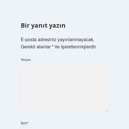
Bir yanıt yazın
E-posta adresiniz yayınlanmayacak.
Gerekli alanlar
*
ile işaretlenmişlerdir
Yorum
İsim*