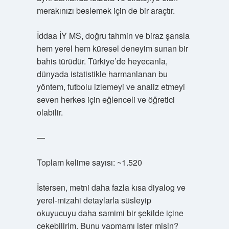
merakınızı beslemek için de bir araçtır.
İddaa İY MS, doğru tahmin ve biraz şansla
hem yerel hem küresel deneyim sunan bir
bahis türüdür. Türkiye’de heyecanla,
dünyada istatistikle harmanlanan bu
yöntem, futbolu izlemeyi ve analiz etmeyi
seven herkes için eğlenceli ve öğretici
olabilir.
—
Toplam kelime sayısı: ~1.520
İstersen, metni daha fazla kısa diyalog ve
yerel-mizahi detaylarla süsleyip
okuyucuyu daha samimi bir şekilde içine
çekebilirim. Bunu yapmamı ister misin?