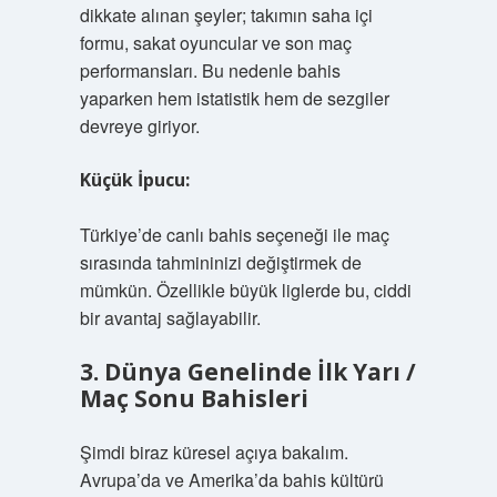
dikkate alınan şeyler; takımın saha içi
formu, sakat oyuncular ve son maç
performansları. Bu nedenle bahis
yaparken hem istatistik hem de sezgiler
devreye giriyor.
Küçük İpucu:
Türkiye’de canlı bahis seçeneği ile maç
sırasında tahmininizi değiştirmek de
mümkün. Özellikle büyük liglerde bu, ciddi
bir avantaj sağlayabilir.
3. Dünya Genelinde İlk Yarı /
Maç Sonu Bahisleri
Şimdi biraz küresel açıya bakalım.
Avrupa’da ve Amerika’da bahis kültürü