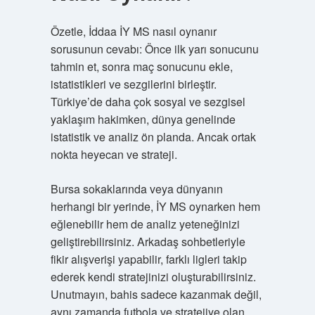
Özetle, İddaa İY MS nasıl oynanır
sorusunun cevabı: Önce ilk yarı sonucunu
tahmin et, sonra maç sonucunu ekle,
istatistikleri ve sezgilerini birleştir.
Türkiye’de daha çok sosyal ve sezgisel
yaklaşım hakimken, dünya genelinde
istatistik ve analiz ön planda. Ancak ortak
nokta heyecan ve strateji.
Bursa sokaklarında veya dünyanın
herhangi bir yerinde, İY MS oynarken hem
eğlenebilir hem de analiz yeteneğinizi
geliştirebilirsiniz. Arkadaş sohbetleriyle
fikir alışverişi yapabilir, farklı ligleri takip
ederek kendi stratejinizi oluşturabilirsiniz.
Unutmayın, bahis sadece kazanmak değil,
aynı zamanda futbola ve stratejiye olan