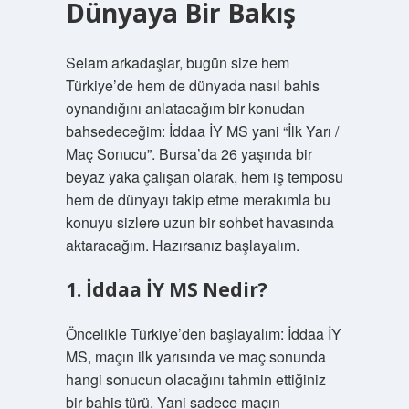
Dünyaya Bir Bakış
Selam arkadaşlar, bugün size hem
Türkiye’de hem de dünyada nasıl bahis
oynandığını anlatacağım bir konudan
bahsedeceğim: İddaa İY MS yani “İlk Yarı /
Maç Sonucu”. Bursa’da 26 yaşında bir
beyaz yaka çalışan olarak, hem iş temposu
hem de dünyayı takip etme merakımla bu
konuyu sizlere uzun bir sohbet havasında
aktaracağım. Hazırsanız başlayalım.
1. İddaa İY MS Nedir?
Öncelikle Türkiye’den başlayalım: İddaa İY
MS, maçın ilk yarısında ve maç sonunda
hangi sonucun olacağını tahmin ettiğiniz
bir bahis türü. Yani sadece maçın