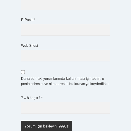
E-Posta*
Web Sitesi
Daha sonraki yorumlarımda kullanılması için adım, e-
posta adresim ve site adresim bu tarayıcıya kaydedilsin.
7 + 8 kaçtır?
*