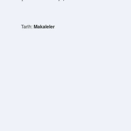
Tarih:
Makaleler