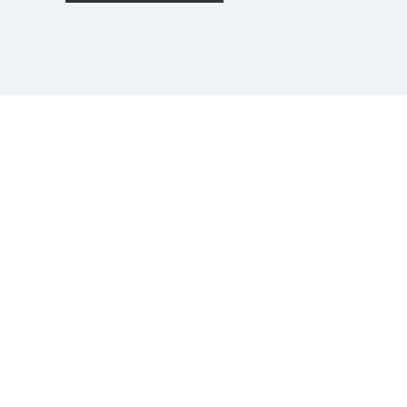
Scrol
to
the
top