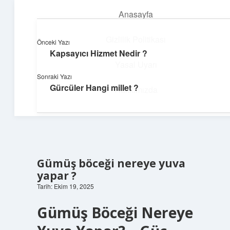
Anasayfa
menüyü
aç
Gizlilik Politikası
Önceki Yazı
Kapsayıcı Hizmet Nedir ?
Enerji Dolu Fikirler
Yasal Uyarı
Sonraki Yazı
Hayatına güç katan neşeli öneriler!
Gürcüler Hangi millet ?
Hakkımızda
Gümüş böceği nereye yuva
yapar ?
Tarih: Ekim 19, 2025
Gümüş Böceği Nereye