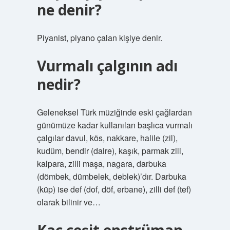
ne denir?
Piyanist, piyano çalan kişiye denir.
Vurmalı çalgının adı
nedir?
Geleneksel Türk müziğinde eski çağlardan
günümüze kadar kullanılan başlıca vurmalı
çalgılar davul, kös, nakkare, halile (zil),
kudüm, bendir (daire), kaşık, parmak zili,
kalpara, zilli maşa, nagara, darbuka
(dömbek, dümbelek, deblek)’dır. Darbuka
(küp) ise def (dof, döf, erbane), zilli def (tef)
olarak bilinir ve…