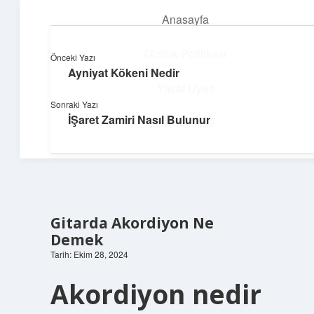
Anasayfa
menüyü
aç
Gizlilik Politikası
Önceki Yazı
Ayniyat Kökeni Nedir
Enerji Dolu Fikirler
Yasal Uyarı
Sonraki Yazı
Hayatına güç katan neşeli öneriler!
İŞaret Zamiri Nasıl Bulunur
Hakkımızda
Gitarda Akordiyon Ne
Demek
Tarih: Ekim 28, 2024
Akordiyon nedir