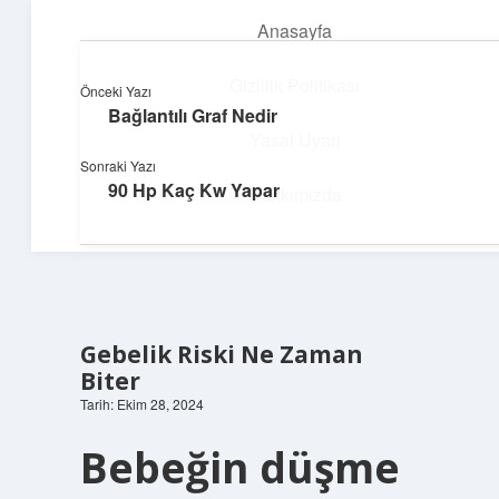
Anasayfa
menüyü
aç
Gizlilik Politikası
Önceki Yazı
Bağlantılı Graf Nedir
Enerji Dolu Fikirler
Yasal Uyarı
Sonraki Yazı
Hayatına güç katan neşeli öneriler!
90 Hp Kaç Kw Yapar
Hakkımızda
Gebelik Riski Ne Zaman
Biter
Tarih: Ekim 28, 2024
Bebeğin düşme