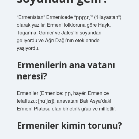
“Ermenistan” Ermenicede “րրրְֵּּ־ֵַיני” (“Hayastan”)
olarak yazılır. Ermeni folkloruna göre Hayk,
Togarma, Gomer ve Jafes’in soyundan
geliyordu ve Ağrı Dağı’nın eteklerinde
yaşıyordu.
Ermenilerin ana vatanı
neresi?
Ermeniler (Ermenice: րր, hayér, Ermenice
telaffuzu: [hɑˈjɛɾ]), anavatanı Batı Asya’daki
Ermeni Platosu olan bir etnik grup ve millettir.
Ermeniler kimin torunu?