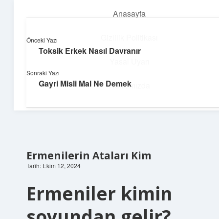
Anasayfa
menüyü
aç
Gizlilik Politikası
Önceki Yazı
Toksik Erkek Nasıl Davranır
Enerji Dolu Fikirler
Yasal Uyarı
Sonraki Yazı
Hayatına güç katan neşeli öneriler!
Gayri Misli Mal Ne Demek
Hakkımızda
Ermenilerin Ataları Kim
Tarih: Ekim 12, 2024
Ermeniler kimin
soyundan gelir?