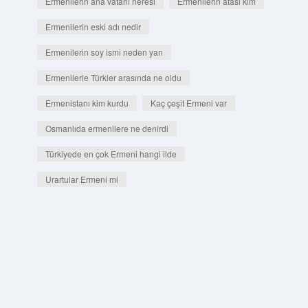
Ermenilerin ana vatanı neresi
Ermenilerin atası kim
Ermenilerin eski adı nedir
Ermenilerin soy ismi neden yan
Ermenilerle Türkler arasında ne oldu
Ermenistanı kim kurdu
Kaç çeşit Ermeni var
Osmanlıda ermenilere ne denirdi
Türkiyede en çok Ermeni hangi ilde
Urartular Ermeni mi