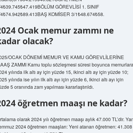
/4₺39.745₺47.419BÖLÜM GÖREVLİSİ 1. SINIF
/4₺74.942₺89.413BAŞ KOMİSER 3/1₺48.674₺58.
2024 Ocak memur zammı ne
kadar olacak?
025/OCAK DÖNEMİ MEMUR VE KAMU GÖREVLİLERİNE
AAŞ ZAMMI Kamu toplu sözleşmesi süresi boyunca memurlar
024 yılında ilk altı ay için yüzde 15, ikinci altı ay için yüzde 10;
025 yılında ise yılın ilk altı ayı için yüzde 6, ikinci altı ayı için
üzde 5 oranında zam yapılması kararlaştırıldı.
2024 öğretmen maaşı ne kadar?
rtalama olarak 2024 yılı öğretmen maaşı aylık 47.000 TL’dir. Ya
emmuz 2024 öğretmen maaşları: Yeni atanan öğretmen: 41.308