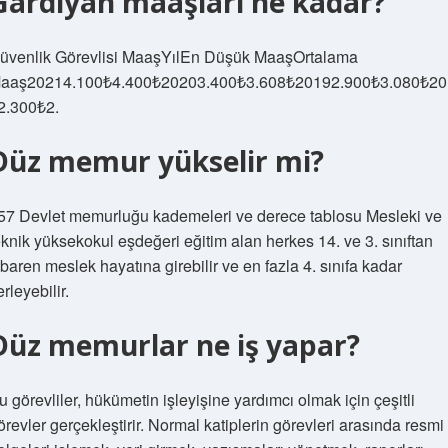
Gardiyan maaşları ne kadar?
üvenlik Görevlisi MaaşYılEn Düşük MaaşOrtalama
aaş20214.100₺4.400₺20203.400₺3.608₺20192.900₺3.080₺20
2.300₺2.
Düz memur yükselir mi?
57 Devlet memurluğu kademeleri ve derece tablosu Mesleki ve
eknik yüksekokul eşdeğeri eğitim alan herkes 14. ve 3. sınıftan
tibaren meslek hayatına girebilir ve en fazla 4. sınıfa kadar
erleyebilir.
Düz memurlar ne iş yapar?
u görevliler, hükümetin işleyişine yardımcı olmak için çeşitli
örevler gerçekleştirir. Normal katiplerin görevleri arasında resmi