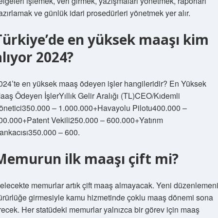
elgeleri işlemek, veri girmek, yazışmaları yönetmek, raporları
azırlamak ve günlük idari prosedürleri yönetmek yer alır.
Türkiye’de en yüksek maaşı kim
alıyor 2024?
024’te en yüksek maaş ödeyen işler hangileridir? En Yüksek
aaş Ödeyen İşlerYıllık Gelir Aralığı (TL)CEO/Kıdemli
önetici350.000 – 1.000.000+Havayolu Pilotu400.000 –
00.000+Patent Vekili250.000 – 600.000+Yatırım
ankacısı350.000 – 600.
Memurun ilk maaşı çift mi?
elecekte memurlar artık çift maaş almayacak. Yeni düzenlemen
ürürlüğe girmesiyle kamu hizmetinde çoklu maaş dönemi sona
recek. Her statüdeki memurlar yalnızca bir görev için maaş