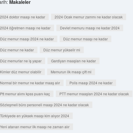
arih:
Makaleler
2024 doktor maaşı ne kadar
2024 Ocak memur zammı ne kadar olacak
2024 öğretmen maaşı ne kadar
Devlet memuru maaşı ne kadar 2024
Düz memur maaşı 2024 ne kadar
Düz memur maaşı ne kadar
Düz memur ne kadar
Düz memur yükselir mi
Düz memurlar ne iş yapar
Gardiyan maaşları ne kadar
Kimler düz memur olabilir
Memurun ilk maaşı çift mi
Normal bir memur ne kadar maaş alır
Polis maaşı 2024 ne kadar
Ptt memur alımı kpss puanı kaç
PTT memur maaşları 2024 ne kadar olacak
Sözleşmeli büro personeli maaşı 2024 ne kadar olacak
Türkiyede en yüksek maaşı kim alıyor 2024
Yeni atanan memur ilk maaşı ne zaman alır