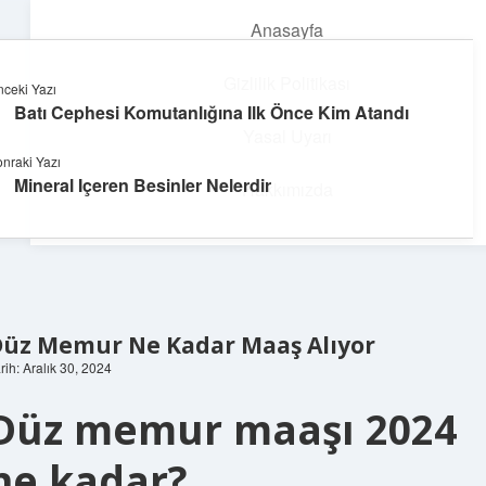
Anasayfa
menüyü
aç
Gizlilik Politikası
ceki Yazı
Batı Cephesi Komutanlığına Ilk Önce Kim Atandı
Enerji Dolu Fikirler
Yasal Uyarı
nraki Yazı
Hayatına güç katan neşeli öneriler!
Mineral Içeren Besinler Nelerdir
Hakkımızda
Düz Memur Ne Kadar Maaş Alıyor
rih: Aralık 30, 2024
Düz memur maaşı 2024
ne kadar?