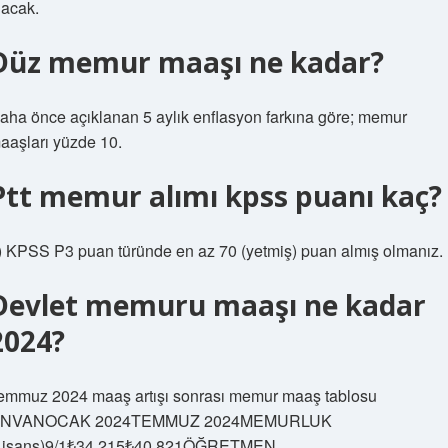
lacak.
Düz memur maaşı ne kadar?
aha önce açıklanan 5 aylık enflasyon farkına göre; memur
aaşları yüzde 10.
Ptt memur alımı kpss puanı kaç?
) KPSS P3 puan türünde en az 70 (yetmiş) puan almış olmanız.
Devlet memuru maaşı ne kadar
2024?
emmuz 2024 maaş artışı sonrası memur maaş tablosu
NVANOCAK 2024TEMMUZ 2024MEMURLUK
Lisans)9/1₺34.215₺40.821ÖĞRETMEN