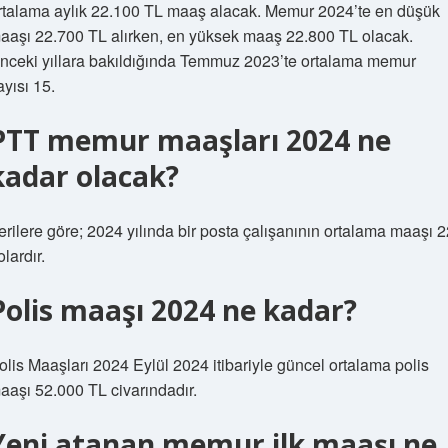
rtalama aylık 22.100 TL maaş alacak. Memur 2024’te en düşük
aaşı 22.700 TL alırken, en yüksek maaş 22.800 TL olacak.
nceki yıllara bakıldığında Temmuz 2023’te ortalama memur
ayısı 15.
PTT memur maaşları 2024 ne
kadar olacak?
erilere göre; 2024 yılında bir posta çalışanının ortalama maaşı 
olardır.
Polis maaşı 2024 ne kadar?
olis Maaşları 2024 Eylül 2024 itibariyle güncel ortalama polis
aaşı 52.000 TL civarındadır.
Yeni atanan memur ilk maaşı ne