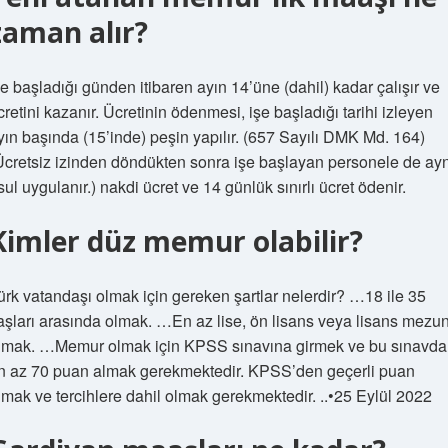
zaman alır?
şe başladığı günden itibaren ayın 14’üne (dahil) kadar çalışır ve
cretini kazanır. Ücretinin ödenmesi, işe başladığı tarihi izleyen
yın başında (15’inde) peşin yapılır. (657 Sayılı DMK Md. 164)
Ücretsiz izinden döndükten sonra işe başlayan personele de ayn
sul uygulanır.) nakdi ücret ve 14 günlük sınırlı ücret ödenir.
Kimler düz memur olabilir?
ürk vatandaşı olmak için gereken şartlar nelerdir? …18 ile 35
aşları arasında olmak. …En az lise, ön lisans veya lisans mezu
lmak. …Memur olmak için KPSS sınavına girmek ve bu sınavd
n az 70 puan almak gerekmektedir. KPSS’den geçerli puan
lmak ve tercihlere dahil olmak gerekmektedir. ..•25 Eylül 2022