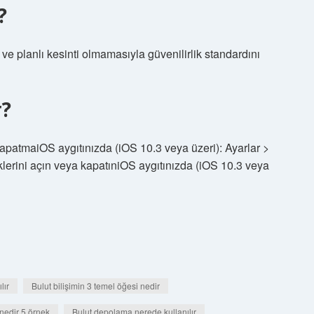
?
ve planlı kesinti olmamasıyla güvenilirlik standardını
r?
patmaiOS aygıtınızda (iOS 10.3 veya üzeri): Ayarlar >
iklerini açın veya kapatıniOS aygıtınızda (iOS 10.3 veya
lır
Bulut bilişimin 3 temel öğesi nedir
nedir 5 örnek
Bulut depolama nerede kullanılır