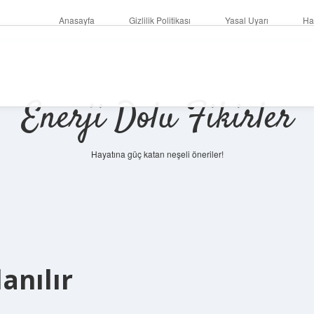
Anasayfa
Gizlilik Politikası
Yasal Uyarı
Ha
Enerji Dolu Fikirler
Hayatına güç katan neşeli öneriler!
https://ilbet.onlin
anılır