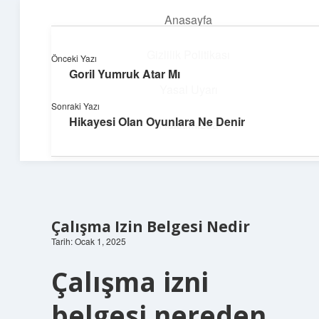
Anasayfa
menüyü
aç
Gizlilik Politikası
Önceki Yazı
Goril Yumruk Atar Mı
Enerji Dolu Fikirler
Yasal Uyarı
Sonraki Yazı
Hayatına güç katan neşeli öneriler!
Hikayesi Olan Oyunlara Ne Denir
Hakkımızda
Çalışma Izin Belgesi Nedir
Tarih: Ocak 1, 2025
Çalışma izni
belgesi nereden