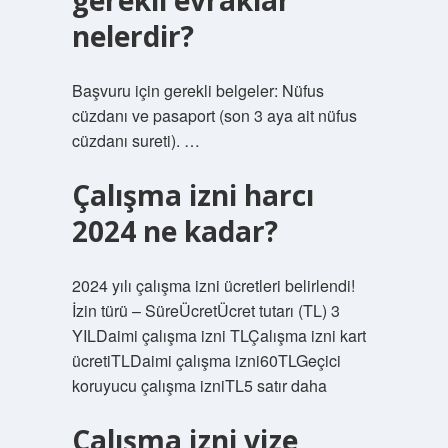
gerekli evraklar
nelerdir?
Başvuru için gerekli belgeler: Nüfus
cüzdanı ve pasaport (son 3 aya ait nüfus
cüzdanı sureti). …
Çalışma izni harcı
2024 ne kadar?
2024 yılı çalışma izni ücretleri belirlendi!
İzin türü – SüreÜcretÜcret tutarı (TL) 3
YILDaimi çalışma izni TLÇalışma izni kart
ücretiTLDaimi çalışma izni60TLGeçici
koruyucu çalışma izniTL5 satır daha
Çalışma izni vize