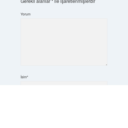
Gerekli alanlar
*
ile işaretlenmişlerdir
Yorum
İsim*
Scrol
to
the
E-Posta*
top
Web Sitesi