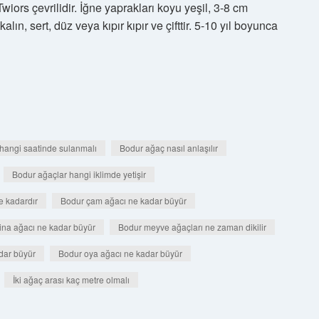
wiors çevrilidir. İğne yaprakları koyu yeşil, 3-8 cm
lın, sert, düz veya kıpır kıpır ve çifttir. 5-10 yıl boyunca
hangi saatinde sulanmalı
Bodur ağaç nasıl anlaşılır
Bodur ağaçlar hangi iklimde yetişir
e kadardır
Bodur çam ağacı ne kadar büyür
na ağacı ne kadar büyür
Bodur meyve ağaçları ne zaman dikilir
dar büyür
Bodur oya ağacı ne kadar büyür
İki ağaç arası kaç metre olmalı