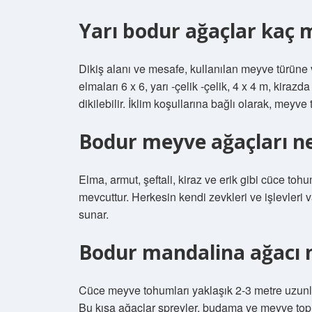
Yarı bodur ağaçlar kaç me
Dikiş alanı ve mesafe, kullanılan meyve türüne 
elmaları 6 x 6, yarı -çelik -çelik, 4 x 4 m, kirazd
dikilebilir. İklim koşullarına bağlı olarak, meyve
Bodur meyve ağaçları ne
Elma, armut, şeftali, kiraz ve erik gibi cüce toh
mevcuttur. Herkesin kendi zevkleri ve işlevleri v
sunar.
Bodur mandalina ağacı 
Cüce meyve tohumları yaklaşık 2-3 metre uzunlu
Bu kısa ağaçlar spreyler, budama ve meyve topl