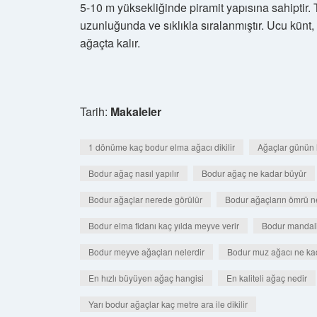
5-10 m yüksekliğinde piramit yapısına sahiptir. T
uzunluğunda ve sıklıkla sıralanmıştır. Ucu künt, ka
ağaçta kalır.
Tarih:
Makaleler
1 dönüme kaç bodur elma ağacı dikilir
Ağaçlar günün 
Bodur ağaç nasıl yapılır
Bodur ağaç ne kadar büyür
Bodur ağaçlar nerede görülür
Bodur ağaçların ömrü n
Bodur elma fidanı kaç yılda meyve verir
Bodur mandali
Bodur meyve ağaçları nelerdir
Bodur muz ağacı ne ka
En hızlı büyüyen ağaç hangisi
En kaliteli ağaç nedir
Yarı bodur ağaçlar kaç metre ara ile dikilir