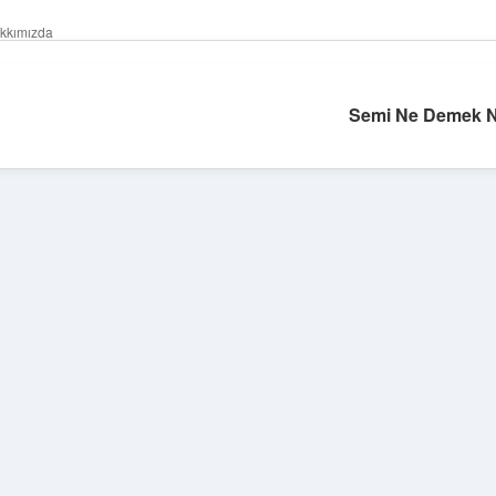
kkımızda
Semi Ne Demek N
Sidebar
/
en iyi bahis siteleri
grandoperabet giriş
https://www.betexper.xyz