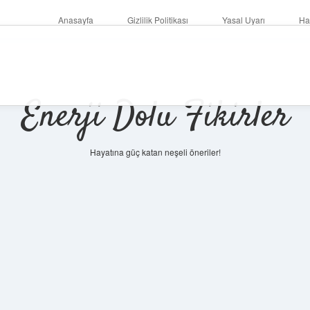
Anasayfa
Gizlilik Politikası
Yasal Uyarı
Ha
Enerji Dolu Fikirler
Hayatına güç katan neşeli öneriler!
https://ilbet.online