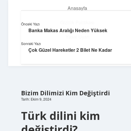
Anasayfa
menüyü
aç
Gizlilik Politikası
Önceki Yazı
Banka Makas Aralığı Neden Yüksek
Enerji Dolu Fikirler
Yasal Uyarı
Sonraki Yazı
Hayatına güç katan neşeli öneriler!
Çok Güzel Hareketler 2 Bilet Ne Kadar
Hakkımızda
Bizim Dilimizi Kim Değiştirdi
Tarih: Ekim 9, 2024
Türk dilini kim
değiştirdi?