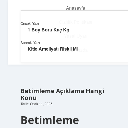
Anasayfa
menüyü
aç
Gizlilik Politikası
Önceki Yazı
1 Boy Boru Kaç Kg
Enerji Dolu Fikirler
Yasal Uyarı
Sonraki Yazı
Hayatına güç katan neşeli öneriler!
Kitle Ameliyatı Riskli Mi
Hakkımızda
Betimleme Açıklama Hangi
Konu
Tarih: Ocak 11, 2025
Betimleme