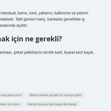
e mevduat, kamu, özel, yabancı, kalkınma ve yatırım
tadır. Tatil günleri hariç, bankalar genellikle iş
rasında açıktır.
k için ne gerekli?
ası, şirket yetkilisinin kimlik kartı, ticaret sicil kaydı,
n kaç para lazım
Banka hesabı açmak için nereye gidilir
den izin alınır
Banka Kuruluş Sermayesi Ne Kadar