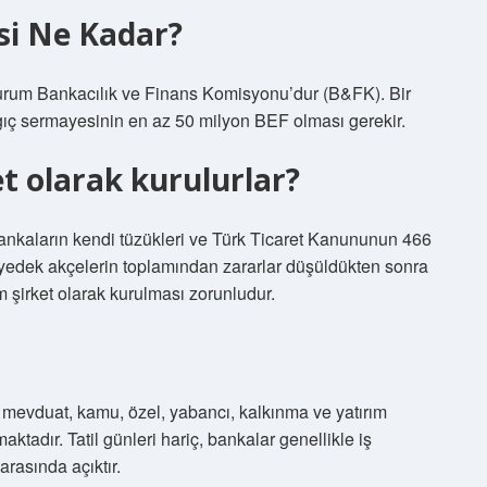
si Ne Kadar?
kurum Bankacılık ve Finans Komisyonu’dur (B&FK). Bir
gıç ​​sermayesinin en az 50 milyon BEF olması gerekir.
et olarak kurulurlar?
nkaların kendi tüzükleri ve Türk Ticaret Kanununun 466
 yedek akçelerin toplamından zararlar düşüldükten sonra
şirket olarak kurulması zorunludur.
e mevduat, kamu, özel, yabancı, kalkınma ve yatırım
tadır. Tatil günleri hariç, bankalar genellikle iş
rasında açıktır.