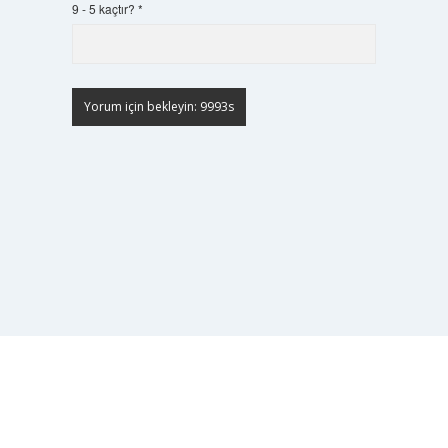
9 - 5 kaçtır?
*
Scrol
to
the
top