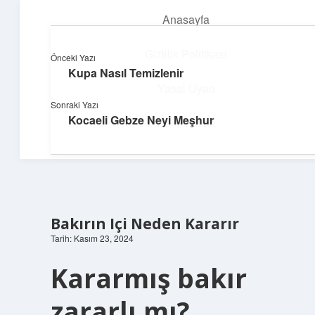
Anasayfa
menüyü
aç
Gizlilik Politikası
Önceki Yazı
Kupa Nasıl Temizlenir
Enerji Dolu Fikirler
Yasal Uyarı
Sonraki Yazı
Hayatına güç katan neşeli öneriler!
Kocaeli Gebze Neyi Meşhur
Hakkımızda
Bakırın Içi Neden Kararır
Tarih: Kasım 23, 2024
Kararmış bakır
zararlı mı?