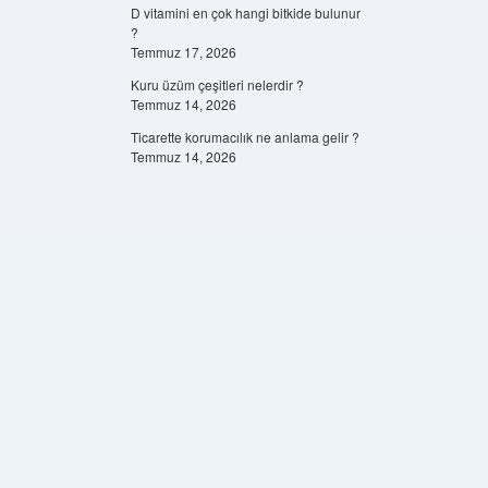
D vitamini en çok hangi bitkide bulunur
?
Temmuz 17, 2026
Kuru üzüm çeşitleri nelerdir ?
Temmuz 14, 2026
Ticarette korumacılık ne anlama gelir ?
Temmuz 14, 2026