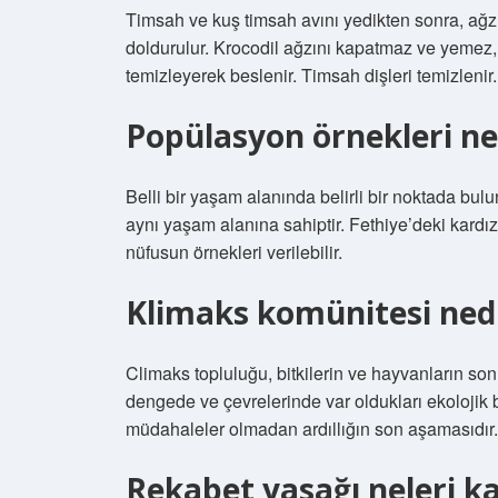
Timsah ve kuş timsah avını yedikten sonra, ağzı
doldurulur. Krocodil ağzını kapatmaz ve yemez, k
temizleyerek beslenir. Timsah dişleri temizlenir.
Popülasyon örnekleri ne
Belli bir yaşam alanında belirli bir noktada bulun
aynı yaşam alanına sahiptir. Fethiye’deki kardız
nüfusun örnekleri verilebilir.
Klimaks komünitesi ned
Climaks topluluğu, bitkilerin ve hayvanların so
dengede ve çevrelerinde var oldukları ekolojik b
müdahaleler olmadan ardıllığın son aşamasıdır.
Rekabet yasağı neleri k