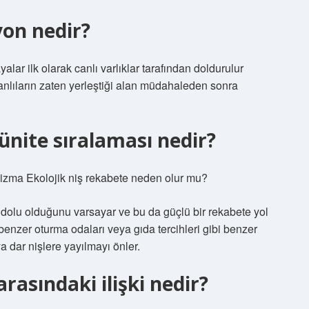
syon nedir?
ayalar ilk olarak canlı varlıklar tarafından doldurulur
 canlıların zaten yerleştiği alan müdahaleden sonra
nite sıralaması nedir?
nizma
Ekolojik niş rekabete neden olur mu?
e dolu olduğunu varsayar ve bu da güçlü bir rekabete yol
 benzer oturma odaları veya gıda tercihleri ​​gibi benzer
ya dar nişlere yayılmayı önler.
asındaki ilişki nedir?