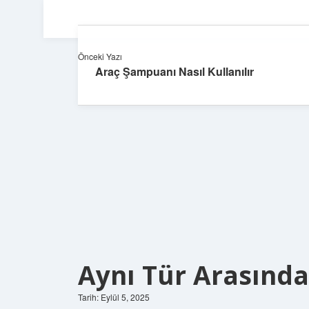
Önceki Yazı
Araç Şampuanı Nasıl Kullanılır
Aynı Tür Arasında
Tarih: Eylül 5, 2025