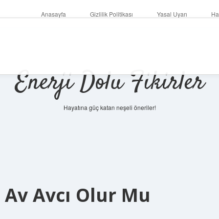
Anasayfa
Gizlilik Politikası
Yasal Uyarı
Ha
Enerji Dolu Fikirler
Hayatına güç katan neşeli öneriler!
ht
 Av Avcı Olur Mu