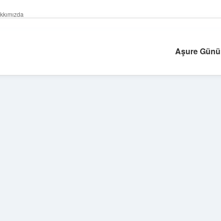
kkımızda
Aşure Günü 
Sidebar
tps://ilbet.online/
en iyi bahis siteleri
grandoperabet giriş
https://w