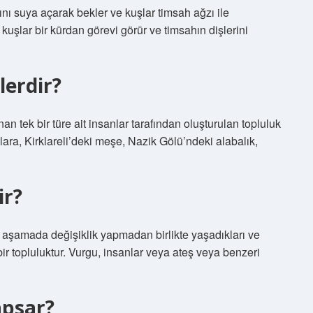
nı suya açarak bekler ve kuşlar timsah ağzı ile
uşlar bir kürdan görevi görür ve timsahın dişlerini
lerdir?
an tek bir türe ait insanlar tarafından oluşturulan topluluk
lara, Kirklareli’deki meşe, Nazik Gölü’ndeki alabalık,
ir?
n aşamada değişiklik yapmadan birlikte yaşadıkları ve
ir topluluktur. Vurgu, insanlar veya ateş veya benzeri
apsar?