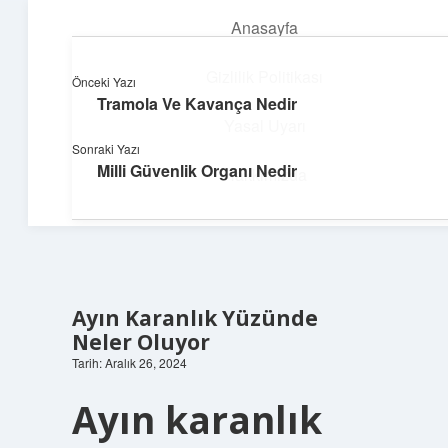
Anasayfa
menüyü
aç
Gizlilik Politikası
Önceki Yazı
Tramola Ve Kavança Nedir
Enerji Dolu Fikirler
Yasal Uyarı
Sonraki Yazı
Hayatına güç katan neşeli öneriler!
Milli Güvenlik Organı Nedir
Hakkımızda
Ayın Karanlık Yüzünde
Neler Oluyor
Tarih: Aralık 26, 2024
Ayın karanlık