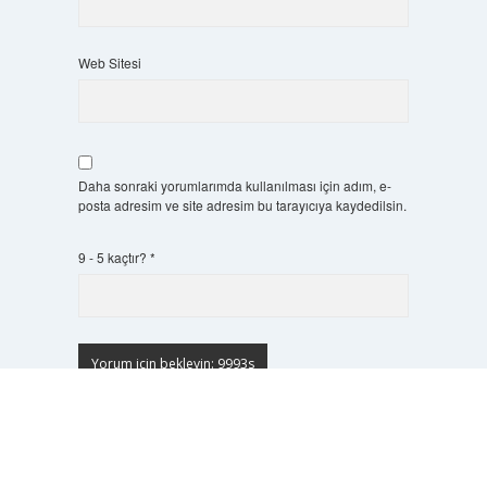
Web Sitesi
Daha sonraki yorumlarımda kullanılması için adım, e-
posta adresim ve site adresim bu tarayıcıya kaydedilsin.
9 - 5 kaçtır?
*
Scrol
to
the
top