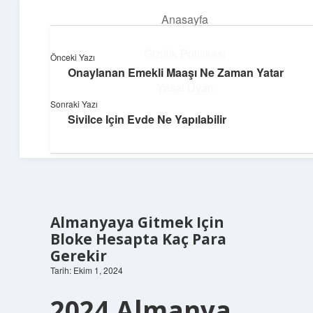
Anasayfa
menüyü
aç
Gizlilik Politikası
Önceki Yazı
Onaylanan Emekli Maaşı Ne Zaman Yatar
Enerji Dolu Fikirler
Yasal Uyarı
Sonraki Yazı
Hayatına güç katan neşeli öneriler!
Sivilce Için Evde Ne Yapılabilir
Hakkımızda
Almanyaya Gitmek Için
Bloke Hesapta Kaç Para
Gerekir
Tarih: Ekim 1, 2024
2024 Almanya