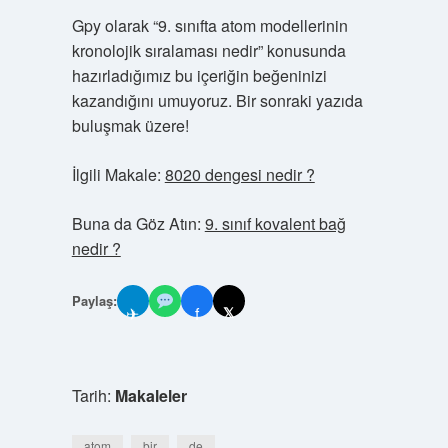
Gpy olarak “9. sınıfta atom modellerinin
kronolojik sıralaması nedir” konusunda
hazırladığımız bu içeriğin beğeninizi
kazandığını umuyoruz. Bir sonraki yazıda
buluşmak üzere!
İlgili Makale:
8020 dengesi nedir ?
Buna da Göz Atın:
9. sınıf kovalent bağ
nedir ?
Paylaş:
✈
f
𝕏
Tarih:
Makaleler
atom
bir
de