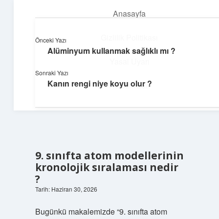
Anasayfa
menüyü
aç
Gizlilik Politikası
Önceki Yazı
Alüminyum kullanmak sağlıklı mı ?
Enerji Dolu Fikirler
Yasal Uyarı
Sonraki Yazı
Hayatına güç katan neşeli öneriler!
Kanın rengi niye koyu olur ?
Hakkımızda
9. sınıfta atom modellerinin
kronolojik sıralaması nedir
?
Tarih: Haziran 30, 2026
Bugünkü makalemizde “9. sınıfta atom