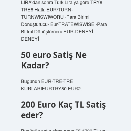
LIRA’dan sonra Türk Lira’ya göre TRY8
TRE8 Hattı. EUR/TURN-
TURNWISWIWORU ›Para Birimi
Dönüştürücü› Eur-TRATEWISWISE ›Para
Birimi Dönüştürücü› EUR-DENEYİ
DENEYİ
50 euro Satiş Ne
Kadar?
Bugünün EUR-TRE-TRE
KURLARIEURTRY50 EUR2.
200 Euro Kaç TL Satiş
eder?
Bugünün satın alma oranı 55.1733 TL ve