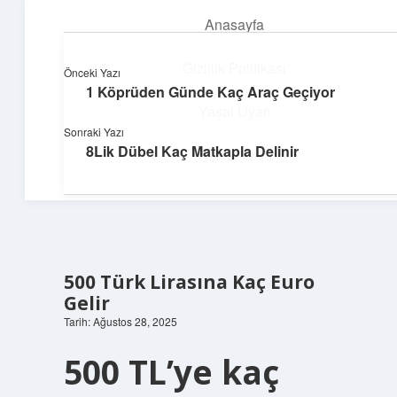
Anasayfa
menüyü
aç
Gizlilik Politikası
Önceki Yazı
1 Köprüden Günde Kaç Araç Geçiyor
Enerji Dolu Fikirler
Yasal Uyarı
Sonraki Yazı
Hayatına güç katan neşeli öneriler!
8Lik Dübel Kaç Matkapla Delinir
Hakkımızda
500 Türk Lirasına Kaç Euro
Gelir
Tarih: Ağustos 28, 2025
500 TL’ye kaç