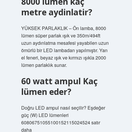
8000 lümen kaç
metre aydinlatir?
YÜKSEK PARLAKLIK – Ön lamba, 8000
lümen süper parlak ışık ve 350m/494ft
uzun aydınlatma mesafesi yayabilen uzun
ömürlü bir LED lambadan yapılmıştır. Yan
el feneri, beyaz ışık ve kırmızı ışıkla 2000
lümen parlaklık sunar.
60 watt ampul Kaç
lümen eder?
Doğru LED ampul nasıl seçilir? Eşdeğer
güç (W) LED lümenleri
60806751055100152115024524 satır
daha