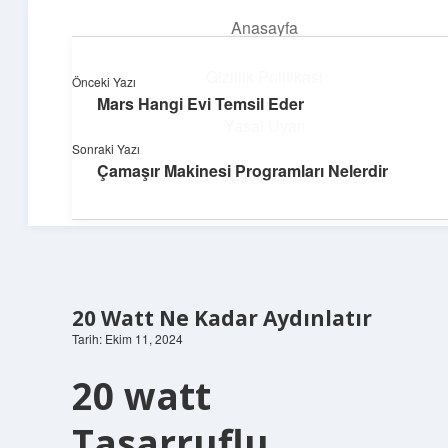
Anasayfa
menüyü
aç
Gizlilik Politikası
Önceki Yazı
Mars Hangi Evi Temsil Eder
Enerji Dolu Fikirler
Yasal Uyarı
Sonraki Yazı
Hayatına güç katan neşeli öneriler!
Çamaşır Makinesi Programları Nelerdir
Hakkımızda
20 Watt Ne Kadar Aydınlatır
Tarih: Ekim 11, 2024
20 watt
Tasarruflu