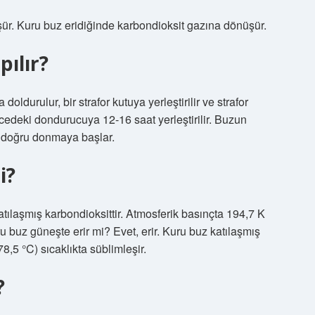
ür. Kuru buz eridiğinde karbondioksit gazına dönüşür.
pılır?
ldurulur, bir strafor kutuya yerleştirilir ve strafor
ecedeki dondurucuya 12-16 saat yerleştirilir. Buzun
 doğru donmaya başlar.
i?
atılaşmış karbondioksittir. Atmosferik basınçta 194,7 K
u buz güneşte erir mi? Evet, erir. Kuru buz katılaşmış
8,5 °C) sıcaklıkta süblimleşir.
?