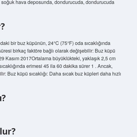
uzu soğuk hava deposunda, dondurucuda, dondurucuda
r?
daki bir buz küpünün, 24°C (75°F) oda sıcaklığında
süresi birkaç faktöre bağlı olarak değişebilir: Buz küpü
ir.29 Kasım 2017Ortalama büyüklükteki, yaklaşık 2,5 cm
caklığında erimesi 45 ila 60 dakika sürer 1 . Ancak,
lir: Buz küpü sıcaklığı: Daha sıcak buz küpleri daha hızlı
u?
lur?