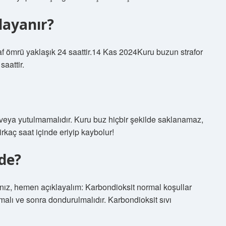
dayanır?
f ömrü yaklaşık 24 saattir.14 Kas 2024Kuru buzun strafor
aattir.
veya yutulmamalıdır. Kuru buz hiçbir şekilde saklanamaz,
irkaç saat içinde eriyip kaybolur!
vde?
anız, hemen açıklayalım: Karbondioksit normal koşullar
ılmalı ve sonra dondurulmalıdır. Karbondioksit sıvı