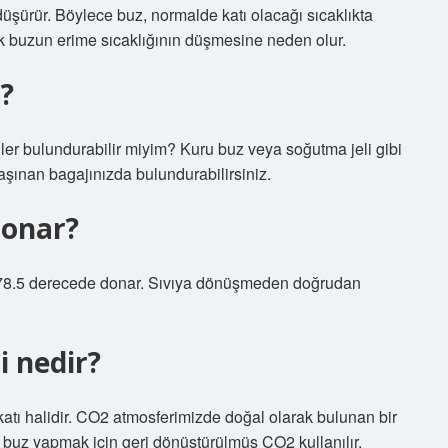
düşürür. Böylece buz, normalde katı olacağı sıcaklıkta
k buzun erime sıcaklığının düşmesine neden olur.
ı?
ler bulundurabilir miyim? Kuru buz veya soğutma jeli gibi
aşınan bagajınızda bulundurabilirsiniz.
donar?
 – 78.5 derecede donar. Sıvıya dönüşmeden doğrudan
 nedir?
atı halidir. CO2 atmosferimizde doğal olarak bulunan bir
u buz yapmak için geri dönüştürülmüş CO2 kullanılır.