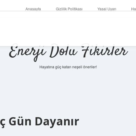
Anasayfa
Gizlilik Politikası
Yasal Uyarı
Ha
Enerji Dolu Fikirler
Hayatına güç katan neşeli öneriler!
https://ilbet.online
aç Gün Dayanır