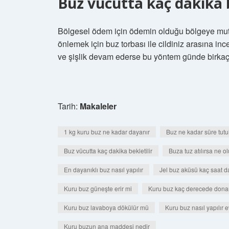
Buz vücutta kaç dakika b
Bölgesel ödem için ödemin olduğu bölgeye mutl
önlemek için buz torbası ile cildiniz arasına in
ve şişlik devam ederse bu yöntem günde birkaç 
Tarih:
Makaleler
1 kg kuru buz ne kadar dayanır
Buz ne kadar süre tutu
Buz vücutta kaç dakika bekletilir
Buza tuz atılırsa ne ol
En dayanıklı buz nasıl yapılır
Jel buz aküsü kaç saat d
Kuru buz güneşte erir mi
Kuru buz kaç derecede dona
Kuru buz lavaboya dökülür mü
Kuru buz nasıl yapılır 
Kuru buzun ana maddesi nedir