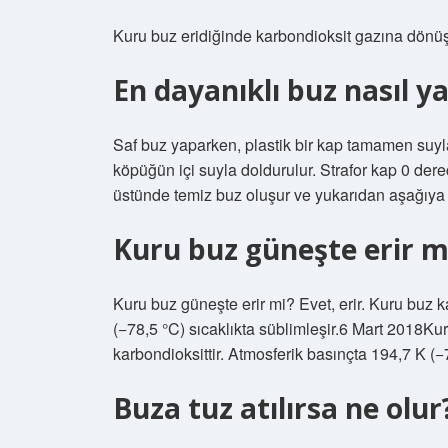
Kuru buz eridiğinde karbondioksit gazına dönüş
En dayanıklı buz nasıl ya
Saf buz yaparken, plastik bir kap tamamen suyla do
köpüğün içi suyla doldurulur. Strafor kap 0 der
üstünde temiz buz oluşur ve yukarıdan aşağıya
Kuru buz güneşte erir m
Kuru buz güneşte erir mi? Evet, erir. Kuru buz k
(−78,5 °C) sıcaklıkta süblimleşir.6 Mart 2018Kur
karbondioksittir. Atmosferik basınçta 194,7 K (−7
Buza tuz atılırsa ne olur