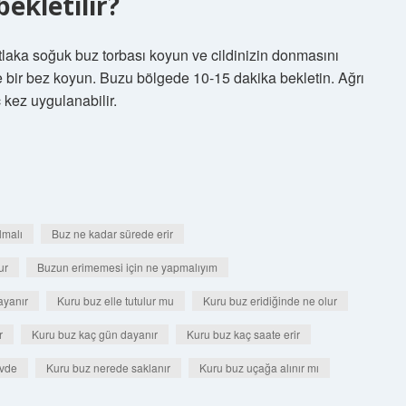
ekletilir?
aka soğuk buz torbası koyun ve cildinizin donmasını
ce bir bez koyun. Buzu bölgede 10-15 dakika bekletin. Ağrı
kez uygulanabilir.
lmalı
Buz ne kadar sürede erir
ur
Buzun erimemesi için ne yapmalıyım
ayanır
Kuru buz elle tutulur mu
Kuru buz eridiğinde ne olur
r
Kuru buz kaç gün dayanır
Kuru buz kaç saate erir
evde
Kuru buz nerede saklanır
Kuru buz uçağa alınır mı