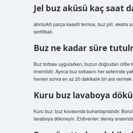
Jel buz aküsü kaç saat d
abnturk5 parça kasetli termos, buz pili, ekstra 
sertifikalı.
Buz ne kadar süre tutul
Buz torbası uygularken, buzun doğrudan ciltle 
önemlidir. Ayrıca buz torbasını her seferinde y
hemen sonra en az 20 dakikalık bir ara vermek 
Kuru buz lavaboya dökü
Kuru buz: buz kovasında buharlaşmalıdır. Boru
lavaboya dökmeyin. Eldivenler: deney sırasında k