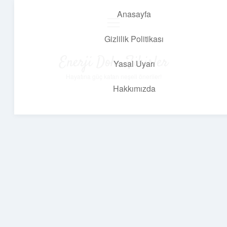
Anasayfa
menüyü
aç
Gizlilik Politikası
Enerji Dolu Fikirler
Yasal Uyarı
Hayatına güç katan neşeli öneriler!
Hakkımızda