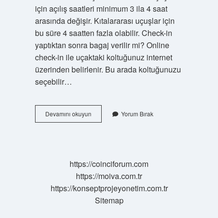
için açılış saatleri minimum 3 ila 4 saat
arasında değişir. Kıtalararası uçuşlar için
bu süre 4 saatten fazla olabilir. Check-in
yaptıktan sonra bagaj verilir mi? Online
check-in ile uçaktaki koltuğunuz internet
üzerinden belirlenir. Bu arada koltuğunuzu
seçebilir…
Uçuştan
Devamını okuyun
Yorum Bırak
Kaç
Dakika
Önce
Bagaj
Verilir
https://coinciforum.com
https://moiva.com.tr
https://konseptprojeyonetim.com.tr
Sitemap