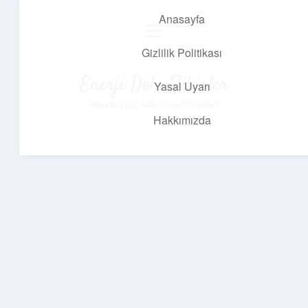
Anasayfa
menüyü
aç
Gizlilik Politikası
Enerji Dolu Fikirler
Yasal Uyarı
Hayatına güç katan neşeli öneriler!
Hakkımızda