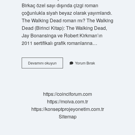
Birkaç özel sayı dışında çizgi roman
çoğunlukla siyah beyaz olarak yayımlandı.
The Walking Dead roman mı? The Walking
Dead (Birinci Kitap): The Walking Dead,
Jay Bonansinga ve Robert Kirkman’ın
2011 sertifikalı grafik romanlarına…
Yürüyen
Devamını okuyun
Yorum Bırak
Ölüler
Çizgi
Roman
Kaç
Cilt
https://coinciforum.com
https://moiva.com.tr
https://konseptprojeyonetim.com.tr
Sitemap