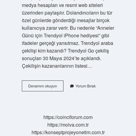
medya hesapları ve resmi web siteleri
üzerinden paylaşılır. Dolandırıcıların bu tür
özel günlerde gönderdiği mesajlar birçok
kullanıcıya zarar verir. Bu nedenle “Anneler
Günü için Trendyol iPhone hediyesi” gibi
ifadeler gerçeği yansıtmaz. Trendyol araba
çekilişi kim kazandı? Trendyol Go çekiliş
sonuçları 30 Mayıs 2024’te açıklandı.
Çekilişin kazananlarının listesi…
Trendyol
Devamını okuyun
Yorum Bırak
Çekiliş
Çıkarsa
Ne
Yapmalı
https://coinciforum.com
https://moiva.com.tr
https://konseptprojeyonetim.com.tr