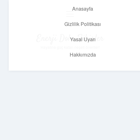
Anasayfa
menüyü
aç
Gizlilik Politikası
Enerji Dolu Fikirler
Yasal Uyarı
Hayatına güç katan neşeli öneriler!
Hakkımızda