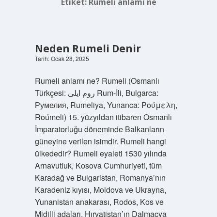
Etiket:
Rumeli anlamı ne
Neden Rumeli Denir
Tarih: Ocak 28, 2025
Rumeli anlamı ne? Rumeli (Osmanlı
Türkçesi: روم ایلى Rum-İli, Bulgarca:
Румелия, Rumeliya, Yunanca: Ρούμελη,
Roúmeli) 15. yüzyıldan itibaren Osmanlı
İmparatorluğu döneminde Balkanların
güneyine verilen isimdir. Rumeli hangi
ülkededir? Rumeli eyaleti 1530 yılında
Arnavutluk, Kosova Cumhuriyeti, tüm
Karadağ ve Bulgaristan, Romanya’nın
Karadeniz kıyısı, Moldova ve Ukrayna,
Yunanistan anakarası, Rodos, Kos ve
Midilli adaları, Hırvatistan’ın Dalmaçya