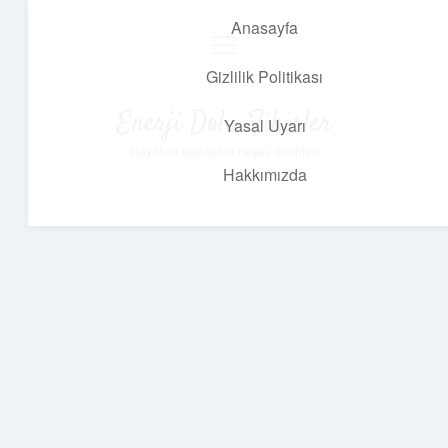
Anasayfa
menüyü
aç
Gizlilik Politikası
Enerji Dolu Fikirler
Yasal Uyarı
Hayatına güç katan neşeli öneriler!
Hakkımızda