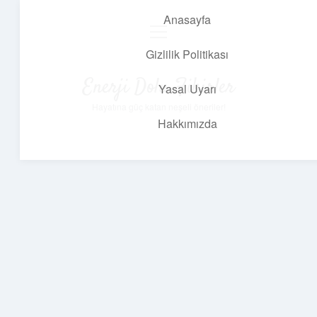
Anasayfa
menüyü
aç
Gizlilik Politikası
Enerji Dolu Fikirler
Yasal Uyarı
Hayatına güç katan neşeli öneriler!
Hakkımızda