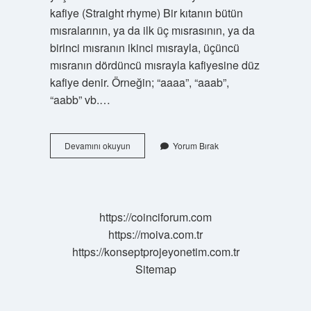
kafiye (Straight rhyme) Bir kıtanın bütün
mısralarının, ya da ilk üç mısrasının, ya da
birinci mısranın ikinci mısrayla, üçüncü
mısranın dördüncü mısrayla kafiyesine düz
kafiye denir. Örneğin; “aaaa”, “aaab”,
“aabb” vb.…
Tam
Devamını okuyun
Yorum Bırak
Kafiye
Nasıl
Bulunur
https://coinciforum.com
https://moiva.com.tr
https://konseptprojeyonetim.com.tr
Sitemap