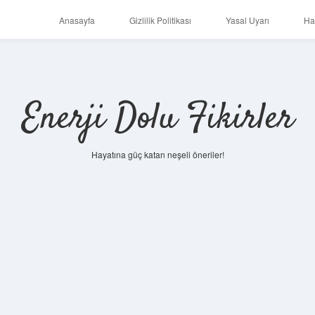
Anasayfa
Gizlilik Politikası
Yasal Uyarı
Ha
Enerji Dolu Fikirler
Hayatına güç katan neşeli öneriler!
https://ilbet.on