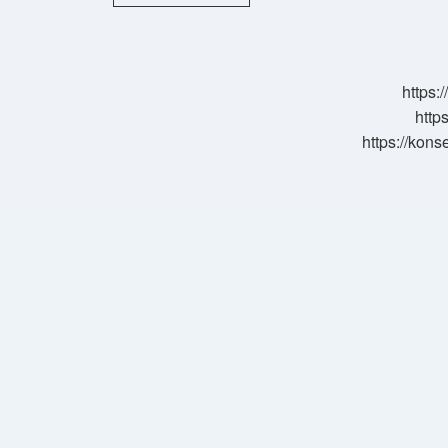
Nasıl
Temizlenir
https:
http
https://kons