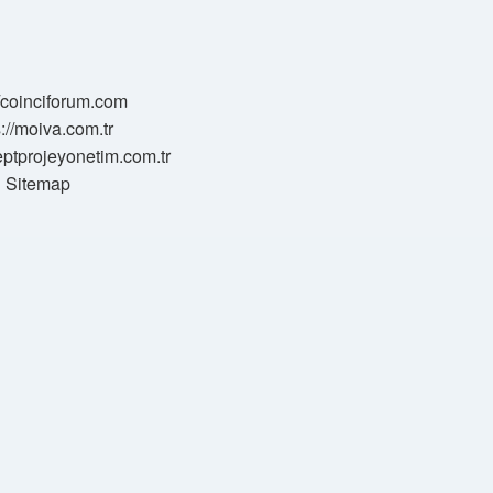
//coinciforum.com
s://moiva.com.tr
eptprojeyonetim.com.tr
Sitemap