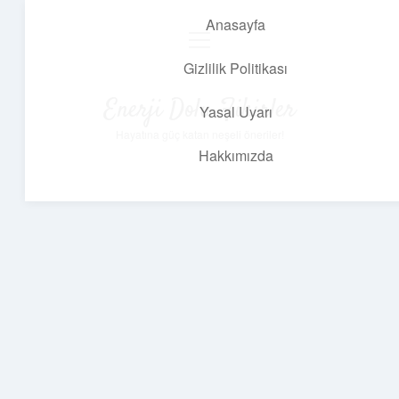
Anasayfa
menüyü
aç
Gizlilik Politikası
Enerji Dolu Fikirler
Yasal Uyarı
Hayatına güç katan neşeli öneriler!
Hakkımızda