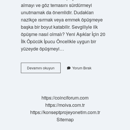
almayı ve göz temasını sürdürmeyi
unutmamak da önemlidir. Dudakları
nazikçe ısırmak veya emmek öpüşmeye
başka bir boyut katabilir. Sevgiliyle ilk
öpüşme nasıl olmalı? Yeni Aşıklar İçin 20
İlk Öpücük İpucu Öncelikle uygun bir
yüzeyde öpüşmeyi…
Ilk
Devamını okuyun
Yorum Bırak
Defa
Öpüşen
Biri
Ne
Yapmalı
https://coinciforum.com
https://moiva.com.tr
https://konseptprojeyonetim.com.tr
Sitemap