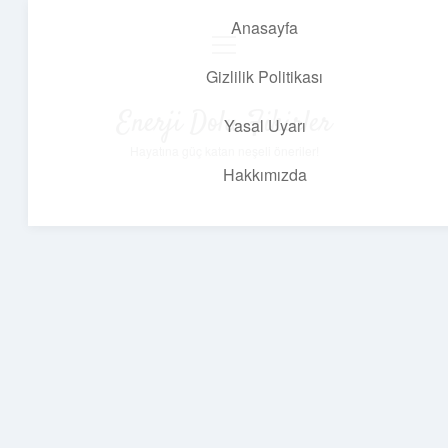
Anasayfa
menüyü
aç
Gizlilik Politikası
Enerji Dolu Fikirler
Yasal Uyarı
Hayatına güç katan neşeli öneriler!
Hakkımızda