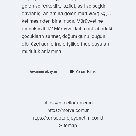
gelen ve “erkeklik, fazilet, asil ve seçkin
davranış” anlamına gelen murūwa(t) مروّة
kelimesinden bir alıntıdır. Mürüvvet ne
demek evlilik? Mürüvvet kelimesi, ailedeki
çocukların sünnet, doğum günü, düğün
gibi özel günlerine eriştiklerinde duyulan
mutluluk anlamına…
Mürvet
Devamını okuyun
Yorum Bırak
Ne
Demekdir
https://coinciforum.com
https://moiva.com.tr
https://konseptprojeyonetim.com.tr
Sitemap