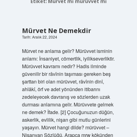
Etiket:
Mürvet mi mürüvvet mi
Mürvet Ne Demekdir
Tarih: Aralık 22, 2024
Mürvet ne anlama gelir? Mürüvvet isminin
anlamı: İnsaniyet, cömertlik, iyilikseverliktir.
Mürüvvet kavramı nedir? Hadis ilminde
güvenilir bir râvînin taşıması gereken beş
şarttan biri olan mürüvvet, râvînin dinî,
ahlâkî, örf ve adet yönünden itibarını
zedeleyecek davranış ve sözlerden uzak
durması anlamına gelir. Mürüvvete gelmek
ne demek? İfade. [2] Çocuğunuzun düğün,
askerlik, evlilik, nişan gibi mutlu günlerini
yaşayın. Mürvet hangi dilde? mürüvvet –
Nişanyan Sözlüğü. Arapça mrw kökünden