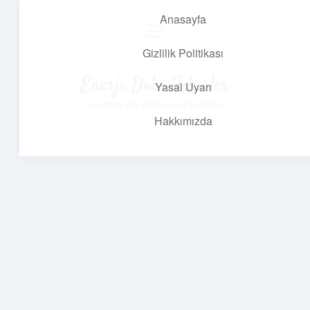
Anasayfa
menüyü
aç
Gizlilik Politikası
Enerji Dolu Fikirler
Yasal Uyarı
Hayatına güç katan neşeli öneriler!
Hakkımızda