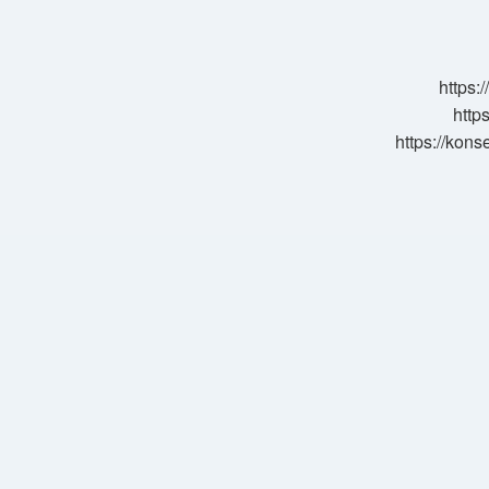
Melekût
Nedir
https:
http
https://kons