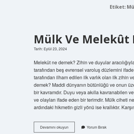
Etiket:
Mü
Mülk Ve Melekût 
Tarih: Eylül 23, 2024
Melekût ne demek? Zihin ve duyular aracılığıyla
tarafından beş evrensel varoluş düzlemini ifade e
tarafından ilham edilen ilk varlık olan ilk zihin 
demek? Maddi dünyanın bütünlüğü ve onun üzer
bir kavramdır. Duyu veya akılla kavranabilen ve
ve olayları ifade eden bir terimdir. Mülk ciheti
ardındaki hikmetin gizli yönü ise krallıktır. Ka
Mülk
Devamını okuyun
Yorum Bırak
Ve