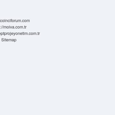
//coinciforum.com
s://moiva.com.tr
eptprojeyonetim.com.tr
Sitemap