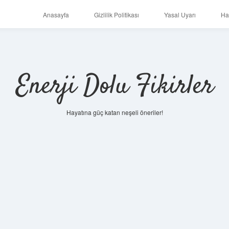
Anasayfa
Gizlilik Politikası
Yasal Uyarı
Ha
Enerji Dolu Fikirler
Hayatına güç katan neşeli öneriler!
https://ilbet.online