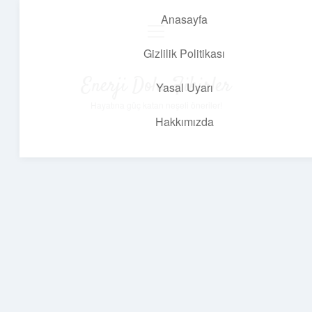
Anasayfa
menüyü
aç
Gizlilik Politikası
Enerji Dolu Fikirler
Yasal Uyarı
Hayatına güç katan neşeli öneriler!
Hakkımızda