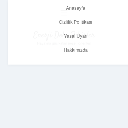
Anasayfa
menüyü
aç
Gizlilik Politikası
Enerji Dolu Fikirler
Yasal Uyarı
Hayatına güç katan neşeli öneriler!
Hakkımızda