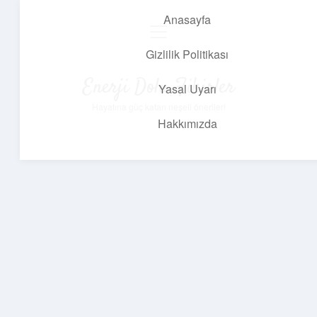
Anasayfa
menüyü
aç
Gizlilik Politikası
Enerji Dolu Fikirler
Yasal Uyarı
Hayatına güç katan neşeli öneriler!
Hakkımızda