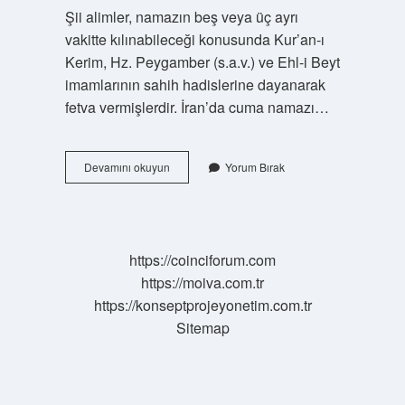
Şii alimler, namazın beş veya üç ayrı
vakitte kılınabileceği konusunda Kur’an-ı
Kerim, Hz. Peygamber (s.a.v.) ve Ehl-i Beyt
imamlarının sahih hadislerine dayanarak
fetva vermişlerdir. İran’da cuma namazı…
İRan
Devamını okuyun
Yorum Bırak
Namaz
Kılıyor
Mu
https://coinciforum.com
https://moiva.com.tr
https://konseptprojeyonetim.com.tr
Sitemap