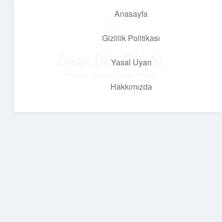
Anasayfa
menüyü
aç
Gizlilik Politikası
Enerji Dolu Fikirler
Yasal Uyarı
Hayatına güç katan neşeli öneriler!
Hakkımızda