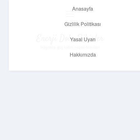
Anasayfa
menüyü
aç
Gizlilik Politikası
Enerji Dolu Fikirler
Yasal Uyarı
Hayatına güç katan neşeli öneriler!
Hakkımızda