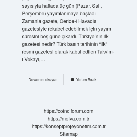
sayısıyla haftada üç gün (Pazar, Salı,
Perşembe) yayımlanmaya başladı.
Zamanla gazete, Ceride-i Havadis
gazetesiyle rekabet edebilmek için yayım
süresini beş güne çıkardı. Türkiye’nin ilk
gazetesi nedir? Türk basın tarihinin “ilk”
resmî gazetesi olarak kabul edilen Takvim-
i Vekayi,…
Gazete
Devamını okuyun
Yorum Bırak
Ismi
Nereden
Gelir
https://coinciforum.com
https://moiva.com.tr
https://konseptprojeyonetim.com.tr
Sitemap