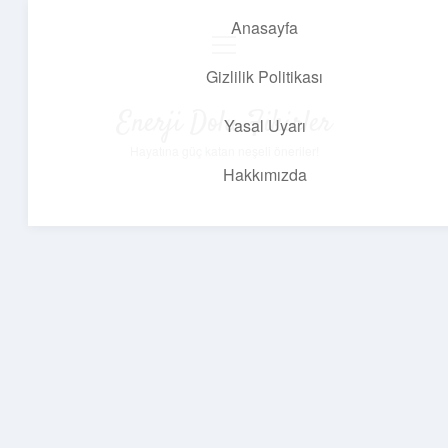
Anasayfa
menüyü
aç
Gizlilik Politikası
Enerji Dolu Fikirler
Yasal Uyarı
Hayatına güç katan neşeli öneriler!
Hakkımızda