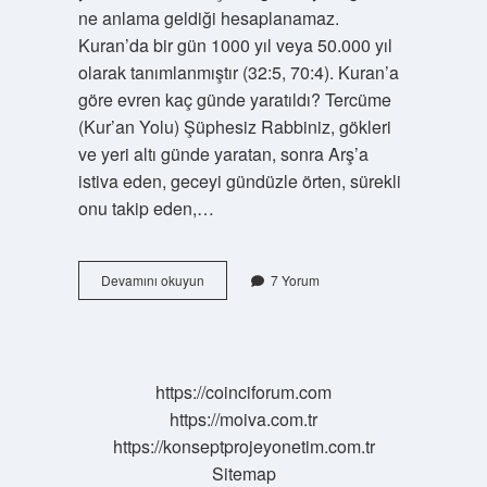
ne anlama geldiği hesaplanamaz.
Kuran’da bir gün 1000 yıl veya 50.000 yıl
olarak tanımlanmıştır (32:5, 70:4). Kuran’a
göre evren kaç günde yaratıldı? Tercüme
(Kur’an Yolu) Şüphesiz Rabbiniz, gökleri
ve yeri altı günde yaratan, sonra Arş’a
istiva eden, geceyi gündüzle örten, sürekli
onu takip eden,…
Kurana
Devamını okuyun
7 Yorum
Göre
Evren
Ne
Zaman
Yaratıldı
https://coinciforum.com
https://moiva.com.tr
https://konseptprojeyonetim.com.tr
Sitemap