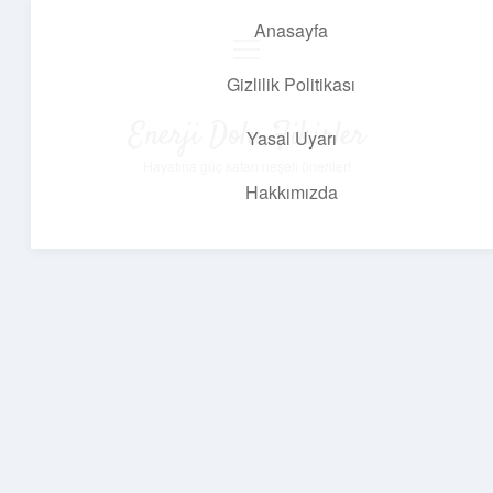
Anasayfa
menüyü
aç
Gizlilik Politikası
Enerji Dolu Fikirler
Yasal Uyarı
Hayatına güç katan neşeli öneriler!
Hakkımızda