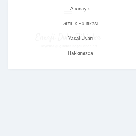
Anasayfa
menüyü
aç
Gizlilik Politikası
Enerji Dolu Fikirler
Yasal Uyarı
Hayatına güç katan neşeli öneriler!
Hakkımızda