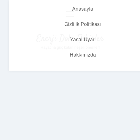
Anasayfa
menüyü
aç
Gizlilik Politikası
Enerji Dolu Fikirler
Yasal Uyarı
Hayatına güç katan neşeli öneriler!
Hakkımızda