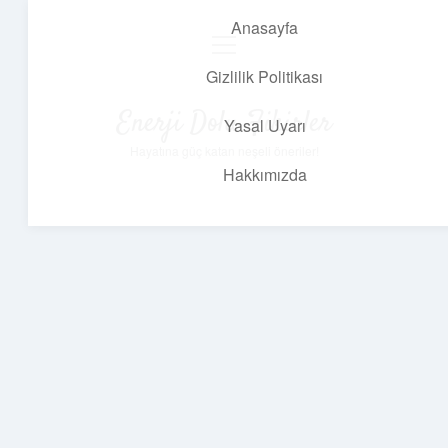
Anasayfa
menüyü
aç
Gizlilik Politikası
Enerji Dolu Fikirler
Yasal Uyarı
Hayatına güç katan neşeli öneriler!
Hakkımızda