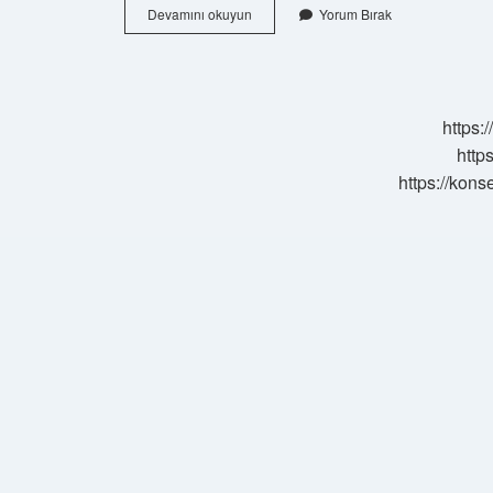
Artikülasyon
Devamını okuyun
Yorum Bırak
Bozukluğu
Için
Ne
Yapılmalı
https:
http
https://kons