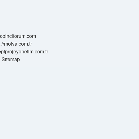
//coinciforum.com
s://moiva.com.tr
eptprojeyonetim.com.tr
Sitemap