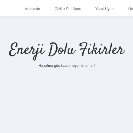
Anasayfa
Gizlilik Politikası
Yasal Uyarı
Ha
Enerji Dolu Fikirler
Hayatına güç katan neşeli öneriler!
https://ilbet.online